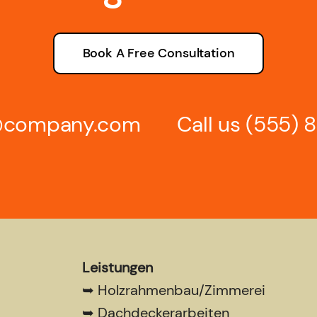
Book A Free Consultation
s@company.com
Call us
(555) 
Leistungen
➥
Holzrahmenbau/Zimmerei
➥
Dachdeckerarbeiten