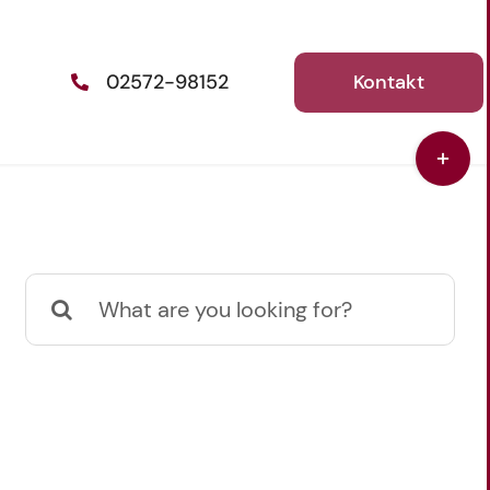
Kontakt
02572-98152
Toggle
Sliding
Bar
Area
Suche
nach: